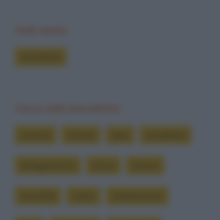
Vedi anche
Barzellette
Cerca nelle barzellette
animale
animali
apre
armadietto
atteggiamento
aveva
braccio
brambilla
calma
cambiamento