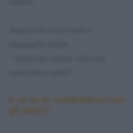
volatile.
Sempre con molta calma il
pappagallo chiede:
- "Giusto per sapere... Che cosa
aveva fatto il pollo?"
E se tu la condividessi con
gli amici?