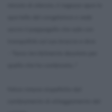
minuto di silenzio, il ragazzo apre lo
sportello del congelatore e vede
uscire il pappagallo che sale con
tranquillità sul suo braccio e dice:
- "Sono terribilmente desolato per
quello che ho combinato..."
Felice rimane stupefatto dal
cambiamento di atteggiamento del