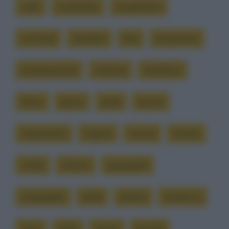
collo
combinato
congelatore
continua
desolato
dire
esasperato
esasperazione
estrema
fastidioso
felice
giusto
grida
grosse
imperterrito
ingiurie
invece
minuto
molta
ottiene
pappagalli
pappagallo
parla
parlare
parolacce
poco
pollo
posso
prende