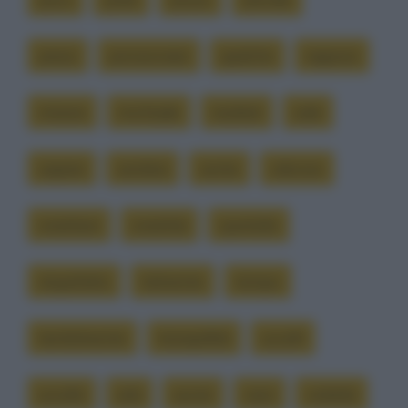
preso
pronunciare
qualche
ragazzo
rimane
rinchiude
risultati
sale
sapere
sembra
sente
silenzio
smettere
smettila
sportello
stupefatto
talmente
tempo
terribilmente
tranquillità
uccelli
uccello
urla
uscire
vero
volatile