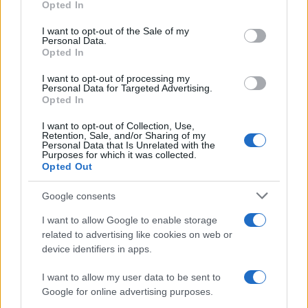
Opted In
Please note that this website/app uses one or more Google
services and may gather and store information including but
I want to opt-out of the Sale of my
Personal Data.
not limited to your visit or usage behaviour. You may click to
Opted In
grant or deny consent to Google and its third-party tags to
use your data for below specified purposes in below Google
I want to opt-out of processing my
consent section.
Personal Data for Targeted Advertising.
Opted In
Ti è piaciuta?
I want to opt-out of Collection, Use,
Retention, Sale, and/or Sharing of my
Personal Data that Is Unrelated with the
Per favore, lascia un
Purposes for which it was collected.
Opted Out
breve commento.
Google consents
I want to allow Google to enable storage
related to advertising like cookies on web or
device identifiers in apps.
I want to allow my user data to be sent to
Google for online advertising purposes.