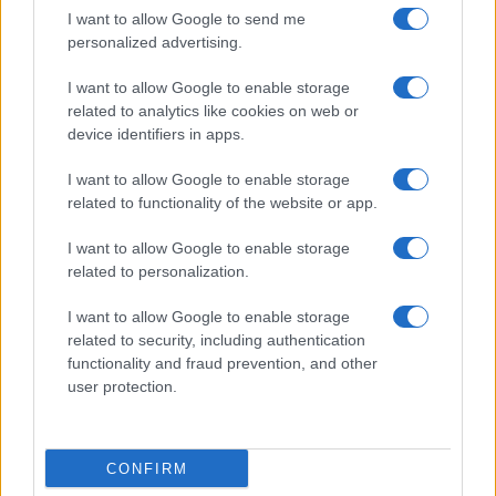
I want to allow Google to send me
personalized advertising.
I want to allow Google to enable storage
related to analytics like cookies on web or
device identifiers in apps.
I want to allow Google to enable storage
related to functionality of the website or app.
I want to allow Google to enable storage
related to personalization.
Lo scopo e il tema di questo sito sono di carattere ludico. Il sito
I want to allow Google to enable storage
non ha nessun obiettivo diffamatorio. E' tuttavia possibile che in
related to security, including authentication
alcuni casi l'ironia o il linguaggio ledano la sensibilità personale. Ci
functionality and fraud prevention, and other
scusiamo in anticipo con le persone che in tal senso si riterranno
user protection.
offese.
QBarz.it © 2005-2023 • La riproduzione dei contenuti è
CONFIRM
consentita citando la fonte secondo la Licenza
Creative