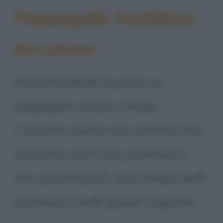
Pappagallo fastidioso
Barzelletta
Felice Brambilla ha preso un
pappagallo da poco tempo.
L'animale sembra non smettere mai
di parlare, ma il vero problema è
che, quando parla, dice sempre delle
parolacce e delle grosse volgarità!