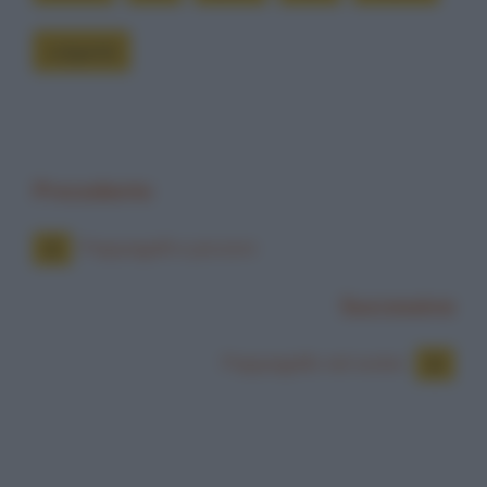
volgarità
Precedente
Pappagalli e piccioni
Successiva
Pappagallo nel water