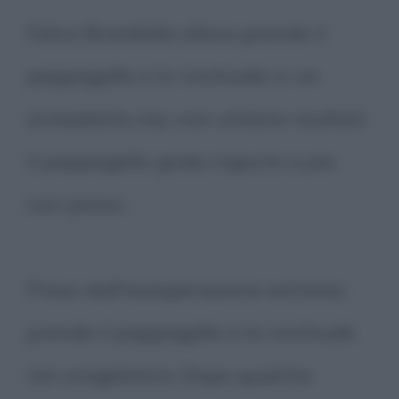
Felice Brambilla allora prende il
pappagallo e lo rinchiude in un
armadietto ma, non ottiene risultati:
il pappagallo grida ingiurie a più
non posso.
Preso dall'esasperazione estrema,
prende il pappagallo e lo rinchiude
nel congelatore. Dopo qualche