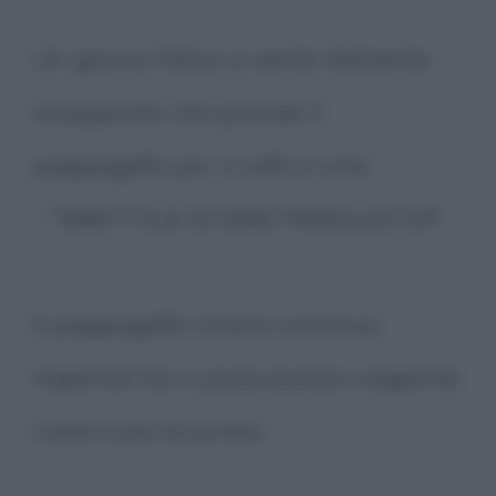
Un giorno Felice si sente talmente
esasperato che prende il
pappagallo per il collo e urla:
- "SMETTILA DI DIRE PAROLACCE!"
Il pappagallo invece continua
imperterrito a pronunciare volgarità
come e più di prima.