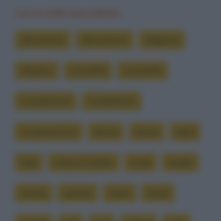
Cerca nelle barzellette
allevamenti
allevamento
alligatore
alligatori
coccodrilli
coccodrillo
competizione
competizioni
congratulazioni
donna
donne
laghi
lago
milione di dollari
mogli
moglie
morale
nuotare
nuoto
premi