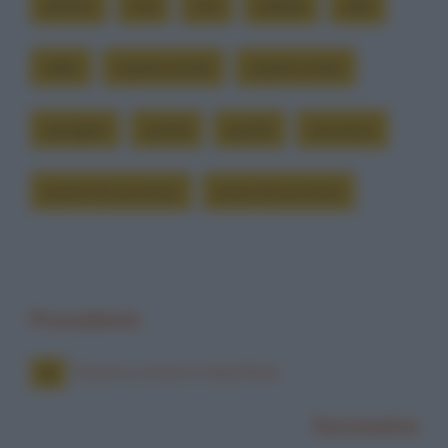
premio
riva
rive
saltare
salti
salto
sopravvissuti
sopravvivere
spingere
spinta
spinte
successo
uomini di successo
uomo di successo
Precedente
Nuore e corse in macchina
Successiva