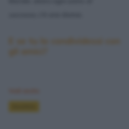
Morale:
dietro
ogni uomo
di
successo
, c'è una donna.
E se tu la condividessi con
gli amici?
Vedi anche
Barzellette