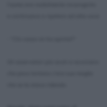
l'uomo era visibilmente incarognito
e continuava a ripetere ad alta voce:
- "Chi cazzo mi ha spinto!?"
Gli osservatori più acuti si accorsero
che poco lontano c'era sua moglie
che se la stava ridendo.