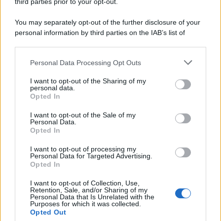
third parties prior to your opt-out.
You may separately opt-out of the further disclosure of your
personal information by third parties on the IAB’s list of
downstream participants.
Personal Data Processing Opt Outs
This information may also be disclosed by us to third parties
on the IAB’s List of Downstream Participants that may further
I want to opt-out of the Sharing of my
disclose it to other third parties.
personal data.
Opted In
Please note that this website/app uses one or more Google
services and may gather and store information including but
I want to opt-out of the Sale of my
Personal Data.
not limited to your visit or usage behaviour. You may click to
Opted In
grant or deny consent to Google and its third-party tags to
use your data for below specified purposes in below Google
I want to opt-out of processing my
consent section.
Personal Data for Targeted Advertising.
Opted In
Ti è piaciuta?
I want to opt-out of Collection, Use,
Retention, Sale, and/or Sharing of my
Personal Data that Is Unrelated with the
Per favore, lascia un
Purposes for which it was collected.
Opted Out