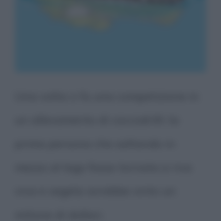
Una volta ci fu una competizione in
un allevamento di coccodrilli: la
prima persona che saltando in
mezzo al lago fosse tornata a riva
viva e vegeta avrebbe vinto un
milione di dollari.