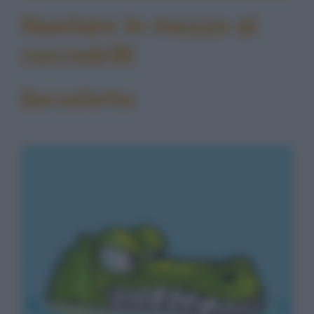
Nuotare in mezzo ai
coccodrilli
Barzelletta