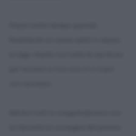
Passò molto tempo quando
finalmente un uomo saltò in mezzo
al lago. Nuotò con tutte le sue forza
per tornare a riva vivo. E vi riuscì
con successo.
Mentre tutti si congratulavano con
lui durante la consegna del premio,