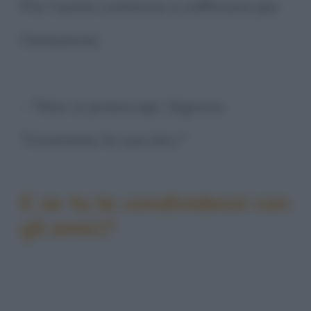
Poi l'uomo comincia a soffocare per
l'emozione.
- "Non si preoccupi, Signore.
Troveremo la sua bici."
E se tu la condividessi con
gli amici?