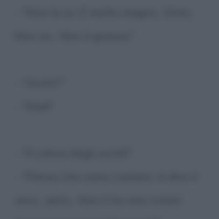
- "Non lo so. È molto magra... Direi...
Non so... Non è grassa."
- "Occhi?"
- "Due!"
- "Il colore degli occhi!"
- "Penso che siano castani. A dire il
vero... però... Non li ho mai notati