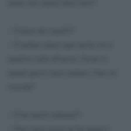
bene, non saprei descriverli"
- "Colore dei capelli?"
- "Cambia colore ogni tanto, tre o
quattro volte all'anno... Forse in
questi giorni sono castani... Non mi
ricordo!"
- "Che vestiti indossa?"
- "Non sono sicuro se ha messo i