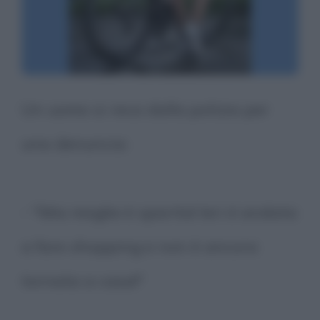
Un uomo si reca dalla polizia per
una denuncia:
- "Mia moglie è sparita! Ieri é andata
a fare shopping e non è ancora
tornata a casa!"