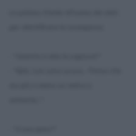
La polizia chiede all'uomo dei dati
per identificare la scomparsa.
- "Quanto è alta la signora?"
- "Beh, non sono sicuro... Penso che
sia più o meno un metro e
settanta..."
- "Il suo peso?"