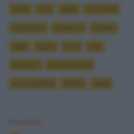
garmin
mogli
moglie
occhi castani
pacco pignoni
pantaloncini
pantaloni
pedali
pignoni
polizia
ruote
ruote mavic
sensore di potenza
sensori di potenza
shimano
ultegra
Precedente