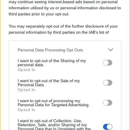
may continue seeing interest-based ads based on personal
information utilized by us or personal information disclosed to
third parties prior to your opt-out.
You may separately opt-out of the further disclosure of your
personal information by third parties on the IAB’s list of
downstream participants.
Personal Data Processing Opt Outs
This information may also be disclosed by us to third parties
on the IAB’s List of Downstream Participants that may further
I want to opt-out of the Sharing of my
disclose it to other third parties.
personal data.
Opted In
Please note that this website/app uses one or more Google
services and may gather and store information including but
I want to opt-out of the Sale of my
Personal Data.
not limited to your visit or usage behaviour. You may click to
Opted In
grant or deny consent to Google and its third-party tags to
use your data for below specified purposes in below Google
I want to opt-out of processing my
consent section.
Personal Data for Targeted Advertising.
Opted In
Ti è piaciuta?
I want to opt-out of Collection, Use,
Retention, Sale, and/or Sharing of my
Personal Data that Is Unrelated with the