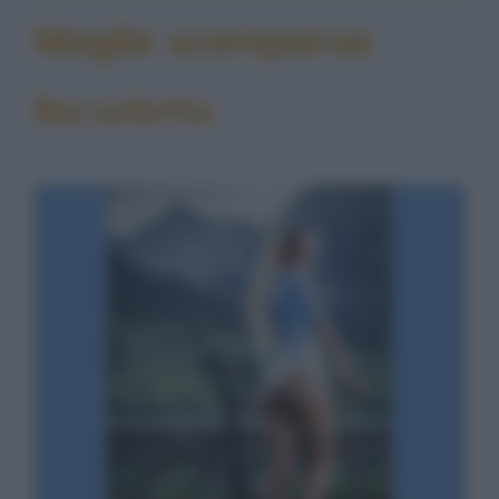
Moglie scomparsa
Barzelletta