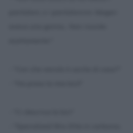
pantaloni, o i pantaloncini. Magari
aveva una gonna... Non ricordo
esattamente."
- "Con che veicolo è uscita di casa?"
- "Ha preso la mia bici!"
- "Ci descriva la bici"
- "Specialized Shiv Elite in carbonio,