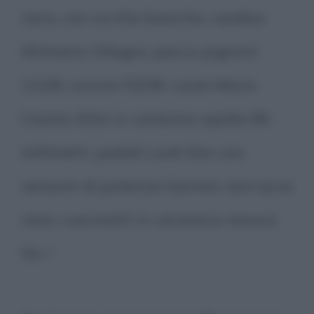
nera, con scritte bianche, cambio
Shimano Ultegra, pacco pignoni
11/28, corone 53/39, ruote Mavic
Cosmic Elite in carbonio spalla 80
millimetri, pedali Look Keo con
sensore di potenza Garmin, borracce
nere, cuscinetti in ceramica misura
54..."