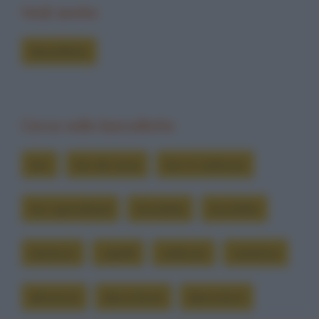
Vedi anche
Barzellette
Cerca nelle barzellette
bici
bici da corsa
bici in carbonio
bici specialized
bicicletta
biciclette
borracce
capelli
carbonio
ceramica
denuncia
descrizione
descrizioni