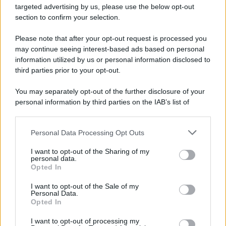
targeted advertising by us, please use the below opt-out
section to confirm your selection.
Please note that after your opt-out request is processed you
may continue seeing interest-based ads based on personal
information utilized by us or personal information disclosed to
third parties prior to your opt-out.
You may separately opt-out of the further disclosure of your
personal information by third parties on the IAB’s list of
downstream participants.
Personal Data Processing Opt Outs
This information may also be disclosed by us to third parties
on the IAB’s List of Downstream Participants that may further
I want to opt-out of the Sharing of my
disclose it to other third parties.
personal data.
Opted In
Please note that this website/app uses one or more Google
services and may gather and store information including but
I want to opt-out of the Sale of my
Personal Data.
not limited to your visit or usage behaviour. You may click to
Opted In
grant or deny consent to Google and its third-party tags to
use your data for below specified purposes in below Google
I want to opt-out of processing my
consent section.