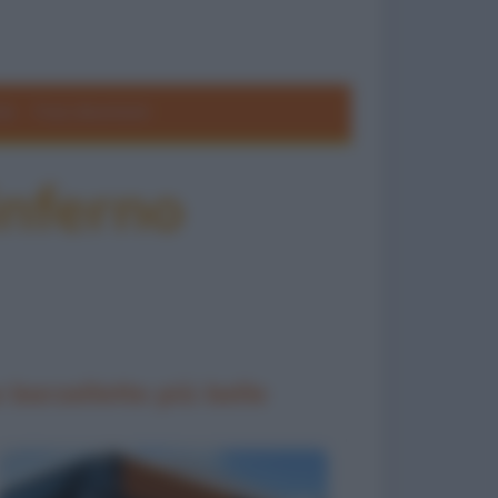
ole
Frasi divertenti
inferno
 barzellette più belle