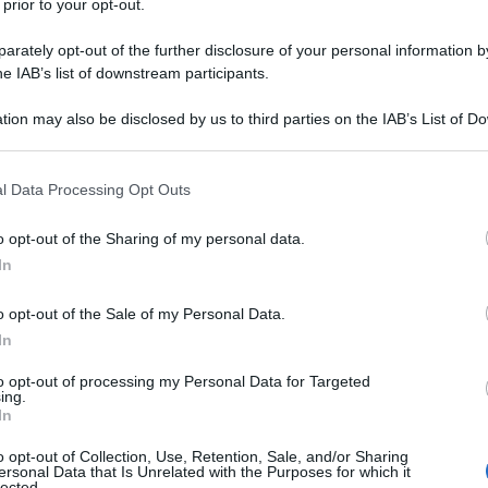
 prior to your opt-out.
rately opt-out of the further disclosure of your personal information by
una porticina e prova immenso orrore e
he IAB’s list of downstream participants.
tion may also be disclosed by us to third parties on the IAB’s List of 
 di dannati contorcersi nel fuoco tra
 that may further disclose it to other third parties.
 that this website/app uses one or more Google services and may gath
l Data Processing Opt Outs
including but not limited to your visit or usage behaviour. You may click 
 to Google and its third-party tags to use your data for below specifi
o opt-out of the Sharing of my personal data.
ogle consent section.
In
ma.
o opt-out of the Sale of my Personal Data.
In
e altre anime dannate a mollo negli
to opt-out of processing my Personal Data for Targeted
ing.
In
o opt-out of Collection, Use, Retention, Sale, and/or Sharing
ersonal Data that Is Unrelated with the Purposes for which it
lected.