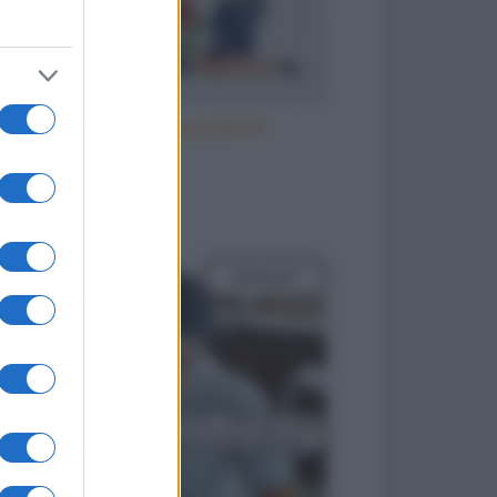
Il parroco e la perpetua
to divertenti