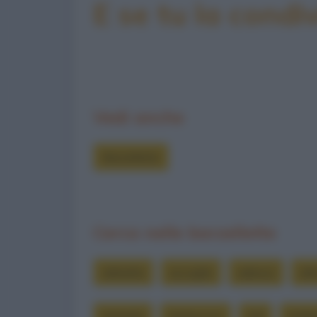
E se tu la condiv
Vedi anche
Barzellette
Cerca nelle barzellette
abbatte
accoglie
adesso
alt
belzebù
berlusconi
bill
bolle