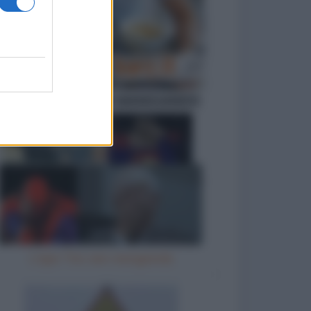
L'ape Tito vien mangiando