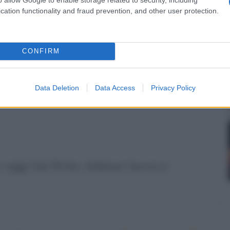
cation functionality and fraud prevention, and other user protection.
o una fellatio.
CONFIRM
zione che merito!" - grida tutto
Data Deletion
Data Access
Privacy Policy
 oggi hai finito. Adesso tocca a