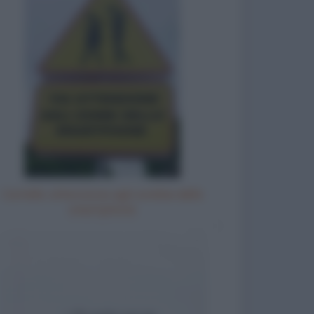
Cartello: attenzione agli zombie dello
smartphone