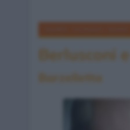
Barzellette
Foto divertenti
Grouchate
Berlusconi e
Barzelletta