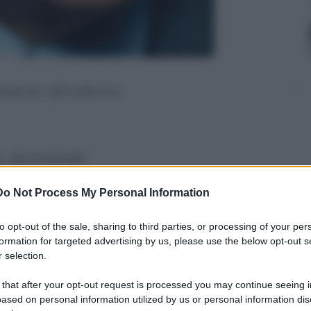
ente all'inferno.
, dicendogli:
mio ospite. D'altronde, con tutto quello
Do Not Process My Personal Information
do, visto che mi sei simpatico perché
to opt-out of the sale, sharing to third parties, or processing of your per
formation for targeted advertising by us, please use the below opt-out s
i, ti concedo l'onore di scegliere da
 selection.
 that after your opt-out request is processed you may continue seeing i
i!"
ased on personal information utilized by us or personal information dis