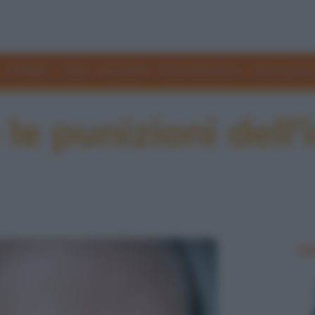
Freddure
Colmi
Indovinelli
Elenchi divertenti
Giochi di par
 le punizioni dell'
Le