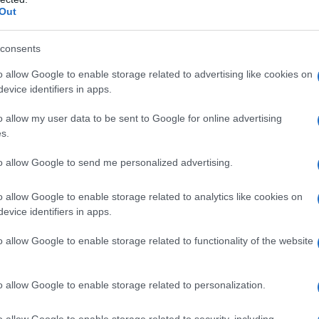
Out
 - pensa tra sé, quasi tentato... Ma
consents
crementi si abbatte sui poveretti
o allow Google to enable storage related to advertising like cookies on
evice identifiers in apps.
o allow my user data to be sent to Google for online advertising
Fo
s.
to allow Google to send me personalized advertising.
e l'aspetti. Divertente, non trovi?" -
o allow Google to enable storage related to analytics like cookies on
evice identifiers in apps.
o allow Google to enable storage related to functionality of the website
io rimane piacevolmente sorpreso:
o allow Google to enable storage related to personalization.
na poltrona presidenziale, mentre
o allow Google to enable storage related to security, including