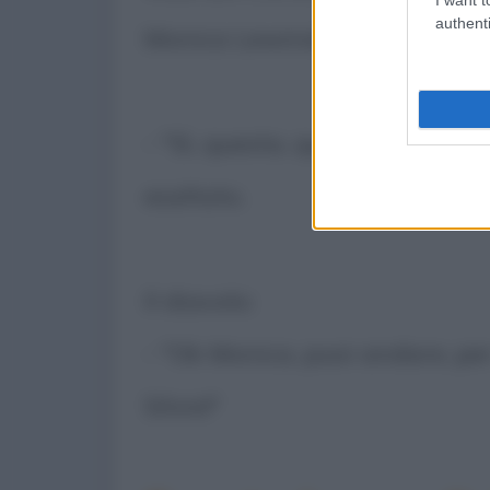
authenti
Monica Lewinsky gli sta facend
- "Sì, questa, questa è la puni
esaltato.
Il diavolo:
- "Ok Monica, puoi andare, per
Silvio!"