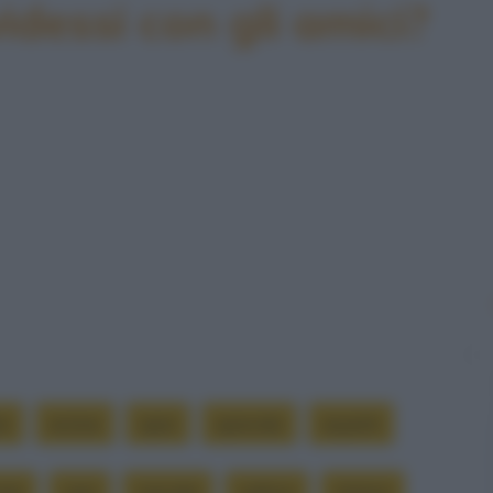
idessi con gli amici?
re
anime
apre
aprendo
aspetti
nte
caro
cascate
cattivo
clinton