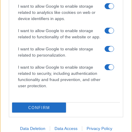
I want to allow Google to enable storage
related to analytics like cookies on web or
device identifiers in apps.
I want to allow Google to enable storage
related to functionality of the website or app.
I want to allow Google to enable storage
related to personalization.
Lo scopo e il tema di questo sito sono di carattere ludico. Il sito
I want to allow Google to enable storage
non ha nessun obiettivo diffamatorio. E' tuttavia possibile che in
related to security, including authentication
alcuni casi l'ironia o il linguaggio ledano la sensibilità personale. Ci
functionality and fraud prevention, and other
scusiamo in anticipo con le persone che in tal senso si riterranno
user protection.
offese.
QBarz.it © 2005-2023 • La riproduzione dei contenuti è
CONFIRM
consentita citando la fonte secondo la Licenza
Creative
Commons
Data Deletion
Data Access
Privacy Policy