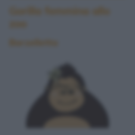
Gorilla femmina allo
zoo
Barzelletta