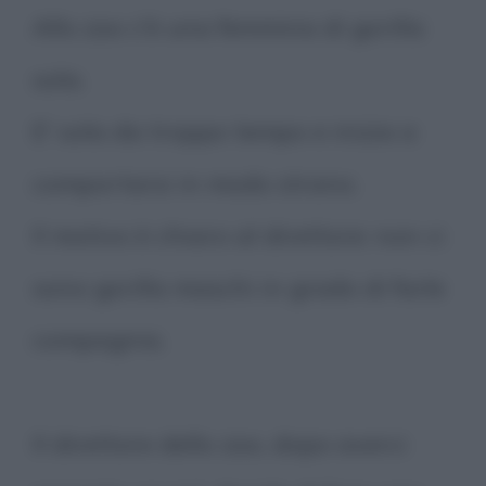
Allo zoo c'è una femmina di gorilla
sola.
E' sola da troppo tempo e inizia a
comportarsi in modo strano.
Il motivo è chiaro al direttore: non ci
sono gorilla maschi in grado di farle
compagnia.
Il direttore dello zoo, dopo averci