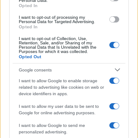
Personal Data.
not limited to your visit or usage behaviour. You may click to
Opted In
grant or deny consent to Google and its third-party tags to
use your data for below specified purposes in below Google
I want to opt-out of processing my
consent section.
Personal Data for Targeted Advertising.
Opted In
Ti è piaciuta?
I want to opt-out of Collection, Use,
Retention, Sale, and/or Sharing of my
Personal Data that Is Unrelated with the
Per favore, lascia un
Purposes for which it was collected.
Opted Out
breve commento.
Google consents
I want to allow Google to enable storage
related to advertising like cookies on web or
device identifiers in apps.
I want to allow my user data to be sent to
Google for online advertising purposes.
I want to allow Google to send me
personalized advertising.