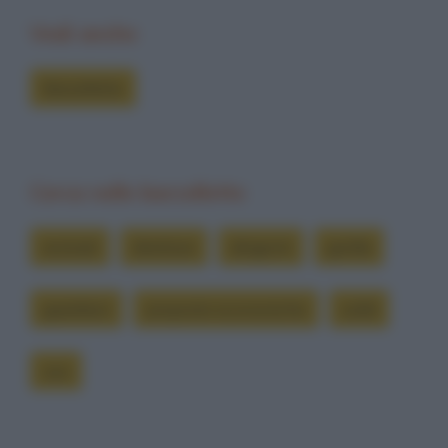
Vedi anche
Barzellette
Cerca nelle barzellette
animali
direttore
dirigenti
gorilla
guardiani
proposte economiche
soldi
zoo