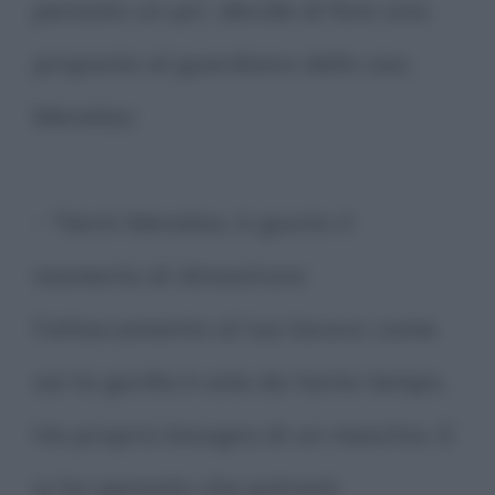
pensato un po', decide di fare una
proposta al guardiano dello zoo,
Menelao:
- "Senti Menelao, è giunto il
momento di dimostrare
l'attaccamento al tuo lavoro: come
sai la gorilla è sola da tanto tempo.
Ha proprio bisogno di un maschio. E
io ho pensato che potresti