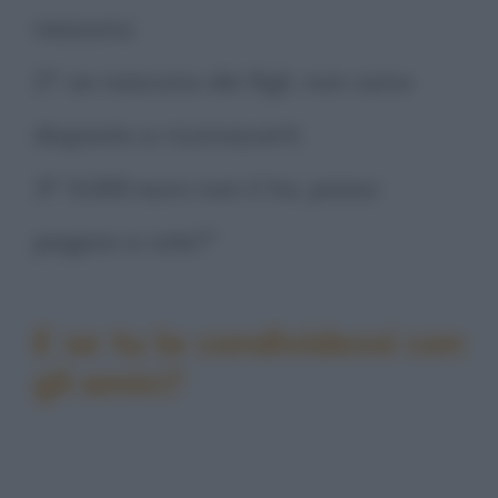
nessuno;
2°: se nascono dei figli, non sono
disposto a riconoscerli;
3°: 5.000 euro non li ho, posso
pagare a rate?"
E se tu la condividessi con
gli amici?