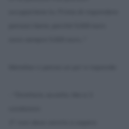
occupartene tu. Prima di rispondere
pensaci bene, perché 5.000 euro
sono sempre 5.000 euro..."
Menelao ci pensa un po' e risponde:
- "Direttore, accetto. Ma a 3
condizioni:
1°: non deve venirlo a sapere