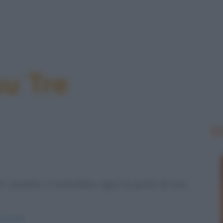
su Tre
Le
 Levante, il controllore apre la porta di uno
ontrolli/