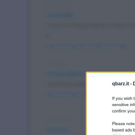
Barzelletta
Tre fratelli
Ci sono tre fratelli: Niente, Cretino 
lo...
https://www.qbarz.it/barzelletta/tre-fratelli/
Freddura
Tre bei sederini
Cosa fanno insieme tre bei sederini di 
qbarz.it -
https://www.qbarz.it/barzelletta/tre-bei-sederi
If you wish 
sensitive in
confirm your
Barzelletta
Please note
Tre uova
based ads b