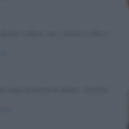
adutista è tedesco, uno è francese è l'altro è
sti/
a magica ed esprime tre desideri: - Diventare
comuni/