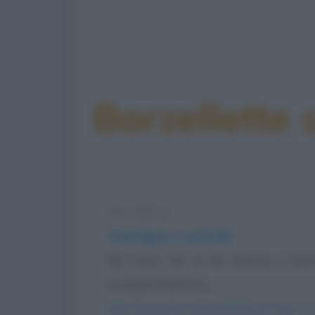
Barzellette 
Barzelletta
Treni liguri e controlli
Nel treno che va da Genova a Sestri
scompartimento e...
https://www.qbarz.it/barzelletta/treni-liguri-e-c