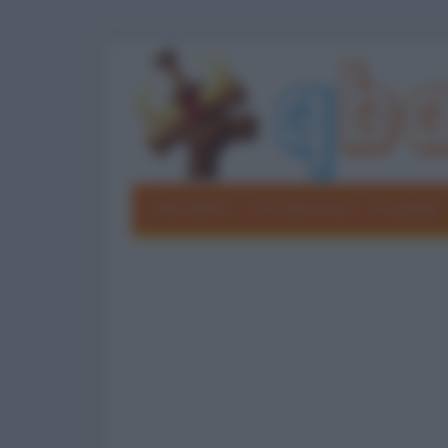
Barzellette
Foto divertenti
Grouchate