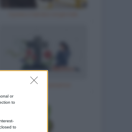
Il prete e l'ubriaco col giornale
Il parroco e la perpetua
sonal or
ection to
nterest-
closed to