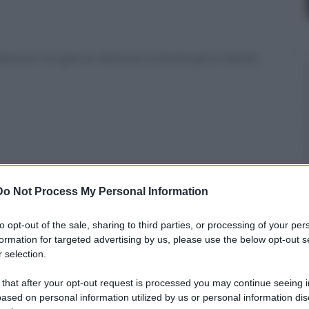
e Nessuno. Un giorno Nessuno si butta giù e Niente
tre ragazze di colore? Il Duplo.
Do Not Process My Personal Information
ni/
to opt-out of the sale, sharing to third parties, or processing of your per
formation for targeted advertising by us, please use the below opt-out s
 selection.
 that after your opt-out request is processed you may continue seeing i
ased on personal information utilized by us or personal information dis