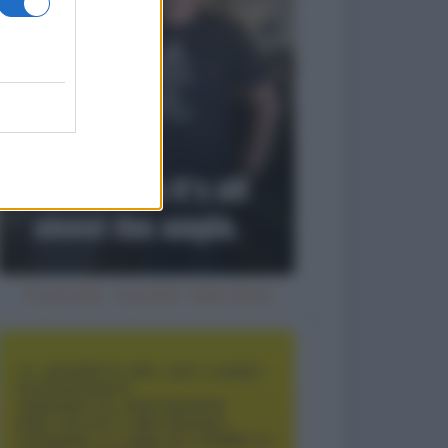
Try an ale - try anal - beer birra