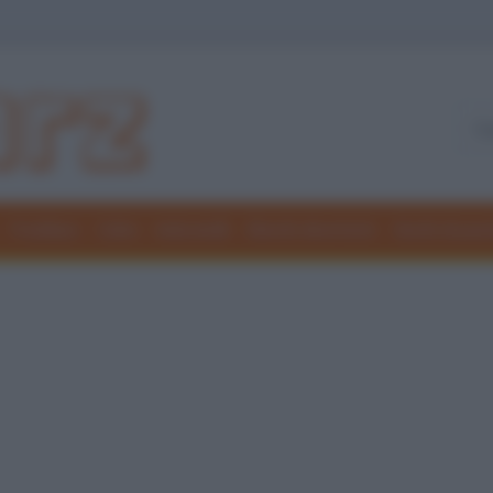
Freddure
Colmi
Indovinelli
Elenchi divertenti
Giochi di par