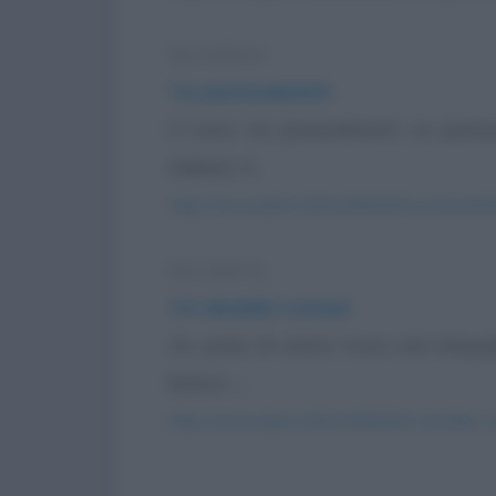
Barzelletta
Tre paracadutisti
Ci sono tre paracadutisti: un parac
italiano. Il...
https://www.qbarz.it/barzelletta/tre-paracaduti
Barzelletta
Tre desideri comuni
Un uomo di colore trova una lampad
bianco -...
https://www.qbarz.it/barzelletta/tre-desideri-