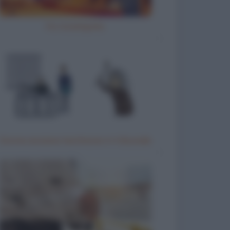
Ho inciampato
Donna anziana testimone in tribunale