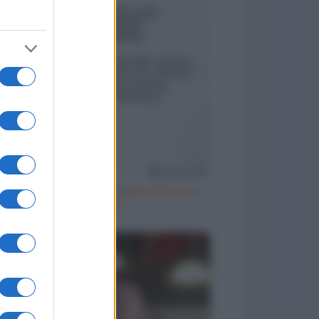
Spiegazione del fuorigiocoa una
donna