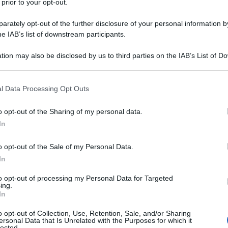
 prior to your opt-out.
orte. Fa un'ultima confidenza al marito di 99 anni
rately opt-out of the further disclosure of your personal information by
he IAB’s list of downstream participants.
tion may also be disclosed by us to third parties on the IAB’s List of 
 that may further disclose it to other third parties.
na corrente)
2
3
 that this website/app uses one or more Google services and may gath
l Data Processing Opt Outs
including but not limited to your visit or usage behaviour. You may click 
 to Google and its third-party tags to use your data for below specifi
o opt-out of the Sharing of my personal data.
ogle consent section.
In
o opt-out of the Sale of my Personal Data.
In
Fo
to opt-out of processing my Personal Data for Targeted
ing.
In
o opt-out of Collection, Use, Retention, Sale, and/or Sharing
ersonal Data that Is Unrelated with the Purposes for which it
lected.