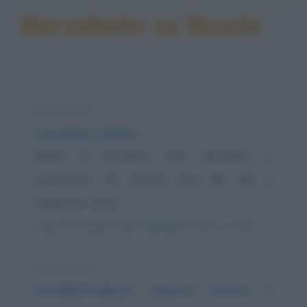
Barzellette su Boschi
Barzelletta
Cacciatori svizzeri
Siamo in Svizzera. Due cacciatori si
incontrano nei boschi. Uno dei due è
ingessato, ha la...
https://www.qbarz.it/barzelletta/cacciatori-svizzeri/
Barzelletta
Amministrazione, reparto tecnico e