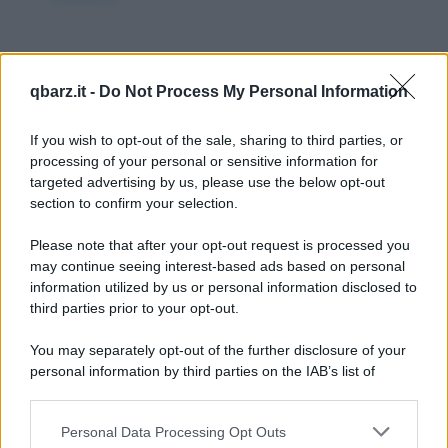
Barzelletta
qbarz.it -
Do Not Process My Personal Information
A caccia di orsi
If you wish to opt-out of the sale, sharing to third parties, or
Un tizio di nome Carlo ha una passione per
processing of your personal or sensitive information for
la caccia all'orso. Compra tutta
targeted advertising by us, please use the below opt-out
section to confirm your selection.
l'attrezzatura...
Please note that after your opt-out request is processed you
https://www.qbarz.it/barzelletta/a-caccia-di-orsi/
may continue seeing interest-based ads based on personal
information utilized by us or personal information disclosed to
Barzelletta
third parties prior to your opt-out.
Il cacciatore nel bosco
You may separately opt-out of the further disclosure of your
personal information by third parties on the IAB’s list of
Un giorno, mentre camminava in un bosco,
downstream participants.
un cacciatore vide una bambina che usciva
Personal Data Processing Opt Outs
This information may also be disclosed by us to third parties
da una casetta...