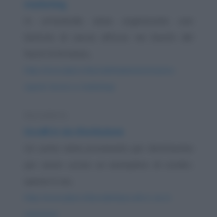
marketing
In un'azienda viene organizzata una
battuta di caccia all'orso nei boschi del
Nord. Si formano...
https://www.qbarz.it/barzelletta/amministrazione-
reparto-tecnico-e-marketing/
Barzelletta
Uccelli in via d'estinzione
Un uomo viene processato per direttissima
per avere ucciso un esemplare di condor,
specie in via...
https://www.qbarz.it/barzelletta/uccelli-in-via-d-
estinzione/