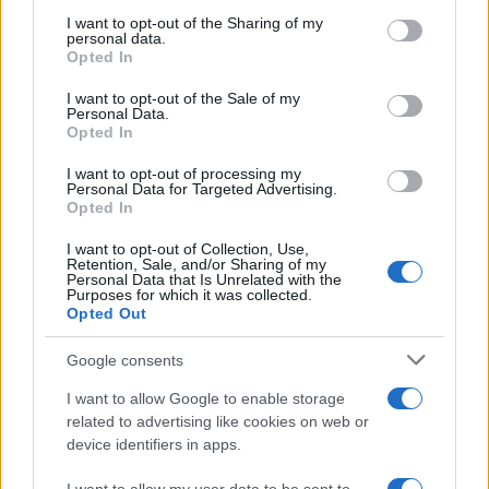
on the IAB’s List of Downstream Participants that may further
I want to opt-out of the Sharing of my
https://www.qbarz.it/barzelletta/il-cacciatore-nel-
disclose it to other third parties.
personal data.
Opted In
bosco/
Please note that this website/app uses one or more Google
services and may gather and store information including but
I want to opt-out of the Sale of my
Personal Data.
not limited to your visit or usage behaviour. You may click to
Opted In
grant or deny consent to Google and its third-party tags to
Barzelletta
use your data for below specified purposes in below Google
I want to opt-out of processing my
consent section.
Personal Data for Targeted Advertising.
Suore di clausura
Opted In
In un convento di suore di clausura, le stesse
I want to opt-out of Collection, Use,
Retention, Sale, and/or Sharing of my
vivono sostentandosi solamente con il
Personal Data that Is Unrelated with the
Purposes for which it was collected.
prodotto di...
Opted Out
https://www.qbarz.it/barzelletta/suore-di-clausura/
Google consents
I want to allow Google to enable storage
related to advertising like cookies on web or
device identifiers in apps.