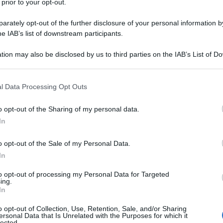
 prior to your opt-out.
rately opt-out of the further disclosure of your personal information by
a una psicologa. Il motivo che li spinge è che
he IAB’s list of downstream participants.
tion may also be disclosed by us to third parties on the IAB’s List of 
pia/
 that may further disclose it to other third parties.
 that this website/app uses one or more Google services and may gath
l Data Processing Opt Outs
including but not limited to your visit or usage behaviour. You may click 
agina corrente)
2
 to Google and its third-party tags to use your data for below specifi
o opt-out of the Sharing of my personal data.
ogle consent section.
In
o opt-out of the Sale of my Personal Data.
In
to opt-out of processing my Personal Data for Targeted
ing.
In
Fo
o opt-out of Collection, Use, Retention, Sale, and/or Sharing
ersonal Data that Is Unrelated with the Purposes for which it
lected.