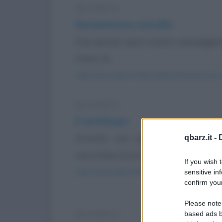
Barzelletta
Romanticismo astrofilo
Due giovani sposi stanno passeggiand
chiaro di...
https://www.qbarz.it/barzelletta/romanticismo-a
Barzelletta
Il ventriloquo
Durante uno spettacolo di varie
qbarz.it -
raccontare al suo...
If you wish 
https://www.qbarz.it/barzelletta/il-ventriloquo/
sensitive in
confirm your
Please note
Barzelletta
based ads b