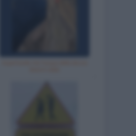
Aspettando che l'acqua della doccia
diventi calda