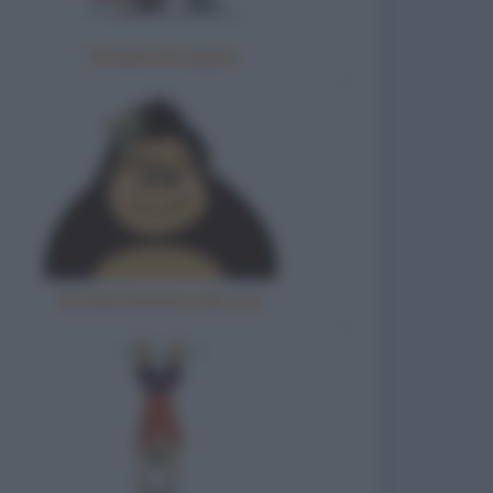
Terapia di coppia
Gorilla femmina allo zoo