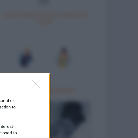
Come chiedere al capo un giorno di
riposo
Trattamento idrotermico
sonal or
ection to
nterest-
closed to