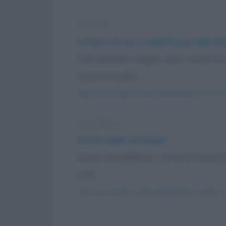
Storiella
Lettera di una studentessa alla fam
Cari mamma e papà, sono ormai tre m
ancora trovato...
https://www.qbarz.it/barzelletta/lettera-di-un
Barzelletta
Storia delle mutande
Siamo nel medioevo. Un sarto bussa a
lo fa...
https://www.qbarz.it/barzelletta/storia-delle-