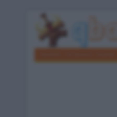
Barzellette
Foto divertenti
Grouchate