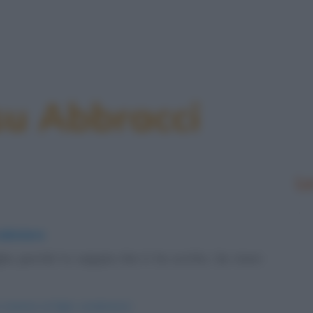
su Abbracci
Le
abiniere
ghe perché tu sappia che ti ho scritto. Se ricevi
a-mamma-al-figlio-carabiniere/