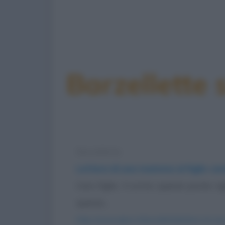
Barzellette 
Barzelletta
Lettera di una mamma al figlio car
Caro figlio, ti scrivo queste poche ri
questa...
https://www.qbarz.it/barzelletta/lettera-di-un