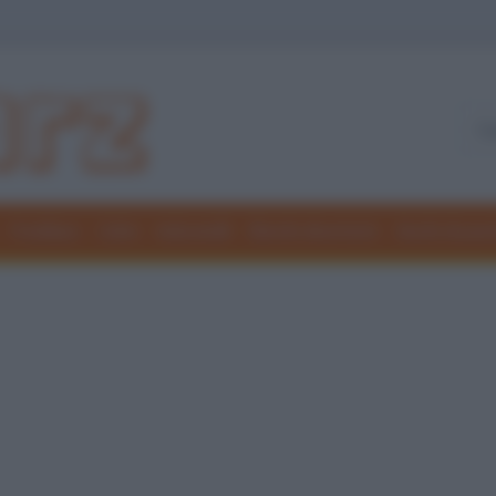
Freddure
Colmi
Indovinelli
Elenchi divertenti
Giochi di par