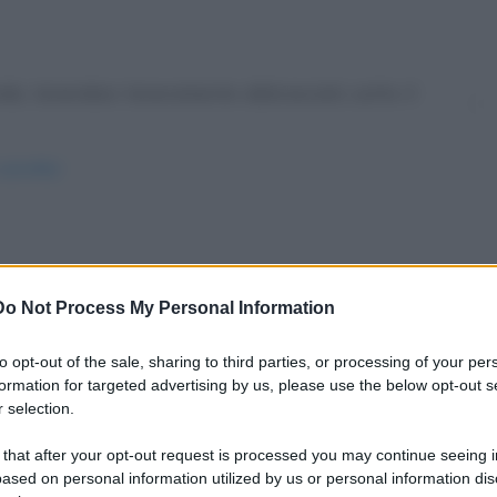
o, tenendosi teneramente abbracciati, sotto il
strofilo/
tà un ventriloquo ha appena terminato far
Do Not Process My Personal Information
to opt-out of the sale, sharing to third parties, or processing of your per
formation for targeted advertising by us, please use the below opt-out s
 selection.
 that after your opt-out request is processed you may continue seeing i
ased on personal information utilized by us or personal information dis