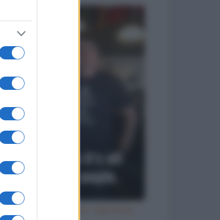
Try an ale - try anal - beer birra