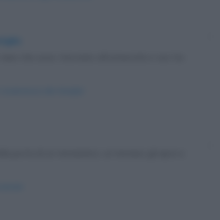
iglia
esi che sono ritornata all’università e non ho
a-studentessa-alla-famiglia/
lla porta di un monastero, un monaco gli apre e
mutande/