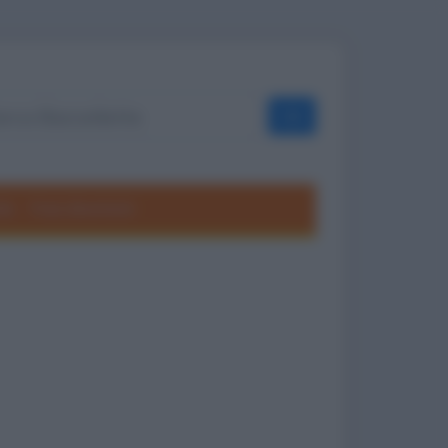
OK
ole
Frasi divertenti