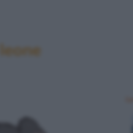
l leone
Le