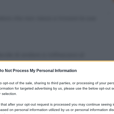
 calore che non riesce a trovare la sua
decide di andare a rinfrescarsi al
Do Not Process My Personal Information
to opt-out of the sale, sharing to third parties, or processing of your per
formation for targeted advertising by us, please use the below opt-out s
leone, Re della Foresta, che si sta
 selection.
 abbastanza... stimolante!
 that after your opt-out request is processed you may continue seeing i
ased on personal information utilized by us or personal information dis