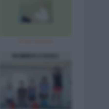
Sì! Sono dimagrita!