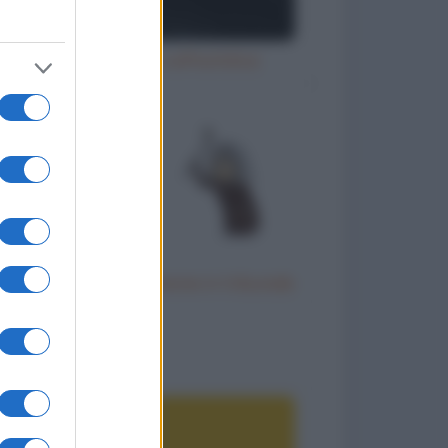
Ubriaco molesto sull'autobus
Donna anziana testimone in tribunale
to divertenti