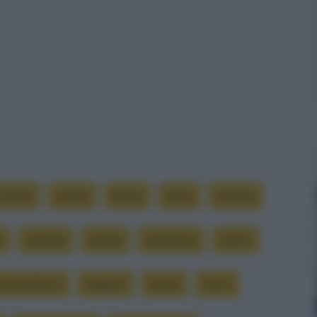
spiriti
calore
fiume
fiumi
foresta
i
giungla
gorilla
gorillessa
istinti
o animalesco
leggere
leone
leoni