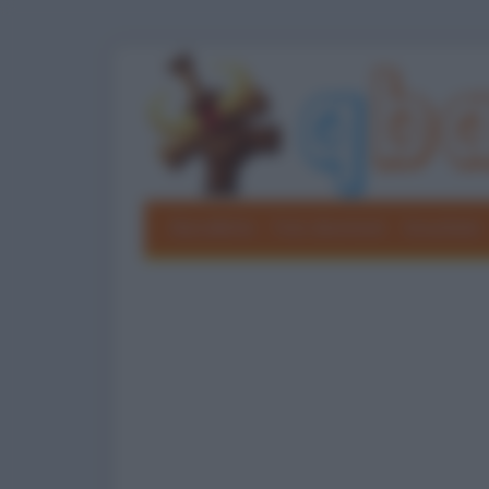
Barzellette
Foto divertenti
Grouchate