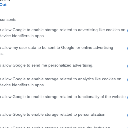
Out
consents
d un certo punto, vede un giornale ed
o allow Google to enable storage related to advertising like cookies on
evice identifiers in apps.
 una grossa pianta. Decide allora di
o allow my user data to be sent to Google for online advertising
 fa finta di leggere il giornale.
s.
to allow Google to send me personalized advertising.
e: si ferma, dolorante, lo guarda
o allow Google to enable storage related to analytics like cookies on
evice identifiers in apps.
o allow Google to enable storage related to functionality of the website
Fo
o allow Google to enable storage related to personalization.
e un gorilla?"
o allow Google to enable storage related to security, including