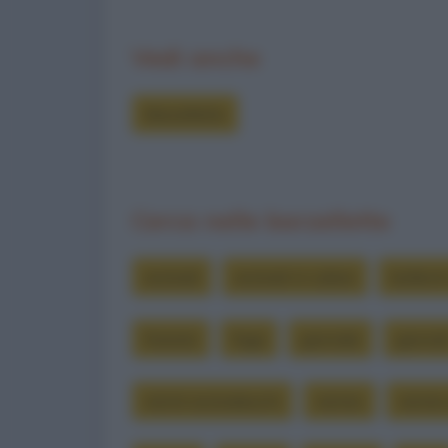
Vedi anche
Barzellette
Cerca nelle barzellette
animali
animali in calore
bollenti 
foreste
fuga
giornale
giornal
istinti animaleschi
istinto
istint