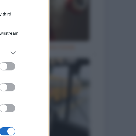
 third
Downstream
Letterina a Babbo Natale
er and store
to grant or
ed purposes