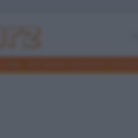
Freddure
Colmi
Indovinelli
Elenchi divertenti
Giochi di par