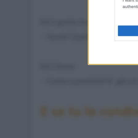
authenti
Ed il gorilla travestito:
- "Quale? Quello che si è fatto 
Ed il leone:
- "Come è possibile?! E' già sul
E se tu la condiv