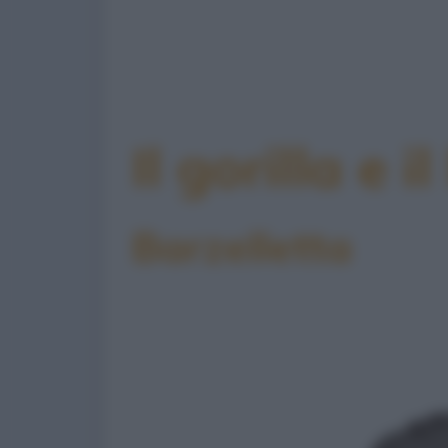
Il gorilla e i
Barzelletta