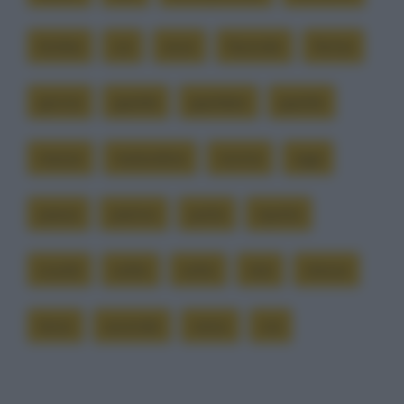
bimba
cui
esce
facendo
ferma
gonna
guarda
guardare
guardo
messe
mutandine
nonna
oggi
passa
pierino
porta
riporta
scuola
solito
sotto
stai
stessa
terzo
uscendo
verso
via