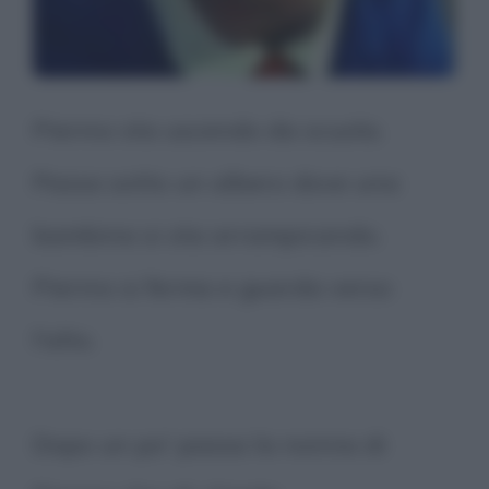
Pierino sta uscendo da scuola.
Passa sotto un albero dove una
bambina si sta arrampicando.
Pierino si ferma e guarda verso
l'alto.
Dopo un po' passa la nonna di