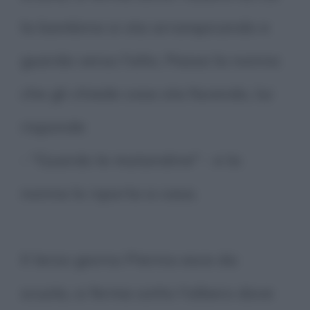
la bambina si sta arrampicando e
guarda verso l'alto. Passa la nonna
che gli chiede cosa sta facendo, lui
risponde
- "Guardo le mutandine" - e la
nonna lo riporta a casa.
Il terzo giorno Pierino esce da
scuola, si ferma sotto l'albero dove