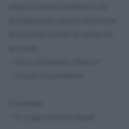
sempre la stessa bambina si sta
arrampicando e guarda verso l'alto.
Arriva come al solito la nonna che
gli chiede
- "Cosa stai facendo, Pierino?"
- "Guardo le mutandine!"
E la bimba:
- "E io oggi non le ho messe!"