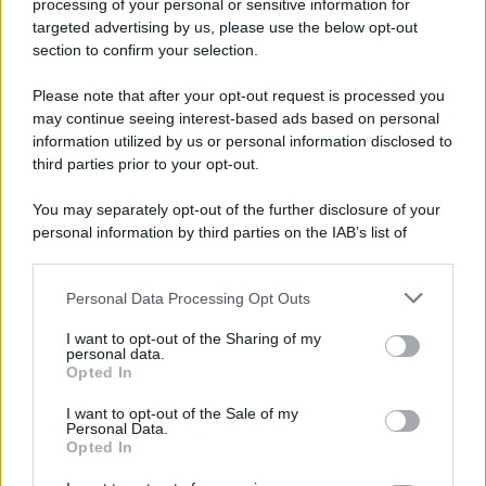
processing of your personal or sensitive information for
targeted advertising by us, please use the below opt-out
section to confirm your selection.
Please note that after your opt-out request is processed you
may continue seeing interest-based ads based on personal
information utilized by us or personal information disclosed to
third parties prior to your opt-out.
You may separately opt-out of the further disclosure of your
personal information by third parties on the IAB’s list of
downstream participants.
Personal Data Processing Opt Outs
This information may also be disclosed by us to third parties
on the IAB’s List of Downstream Participants that may further
I want to opt-out of the Sharing of my
disclose it to other third parties.
personal data.
Opted In
Please note that this website/app uses one or more Google
services and may gather and store information including but
I want to opt-out of the Sale of my
Personal Data.
not limited to your visit or usage behaviour. You may click to
Opted In
grant or deny consent to Google and its third-party tags to
use your data for below specified purposes in below Google