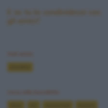
E se tu la condividessi con
gli amici?
Vedi anche
Barzellette
Cerca nelle barzellette
albero
alto
arrampicando
bambina