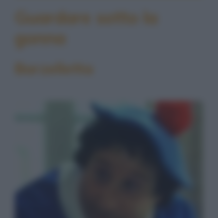
Guardare sotto la
gonna
Barzelletta