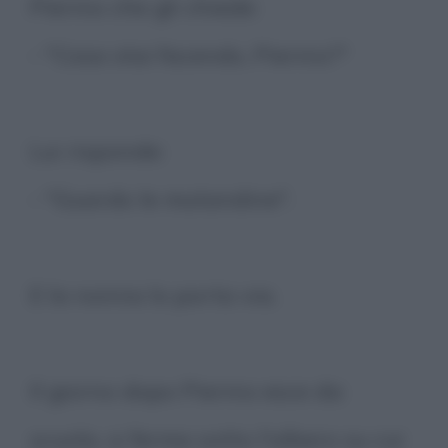
Pierino che gli chiede:
- "Cosa stai facendo, Pierino?"
Lui risponde:
- "Guardo le mutandine".
E la nonna lo porta via.
Il giorno dopo Pierino esce da
scuola, si ferma sotto l'albero su cui