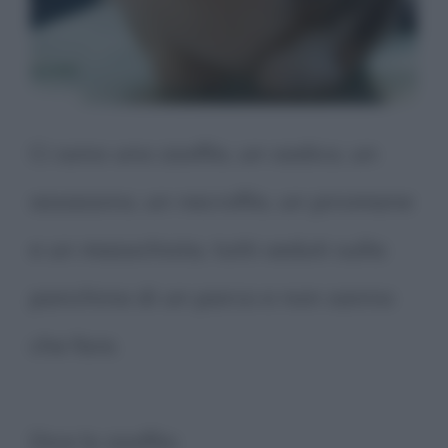
Ci sono uno zoofilo, un sadico, un
assassino, un necrofilo, un piromane
e un masochista, tutti seduti sulla
panchina di un parco e non sanno
che fare.
Dice lo zoofilo: