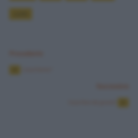
zoofilo
Precedente
Cosa fanno?
Successiva
Cosa fare da grandi