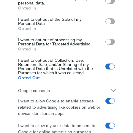
disclose it to other third parties.
personal data.
Opted In
Please note that this website/app uses one or more Google
services and may gather and store information including but
I want to opt-out of the Sale of my
Personal Data.
not limited to your visit or usage behaviour. You may click to
Opted In
grant or deny consent to Google and its third-party tags to
use your data for below specified purposes in below Google
I want to opt-out of processing my
consent section.
Personal Data for Targeted Advertising.
Opted In
Ti è piaciuta?
I want to opt-out of Collection, Use,
Retention, Sale, and/or Sharing of my
Personal Data that Is Unrelated with the
Per favore, lascia un
Purposes for which it was collected.
Opted Out
breve commento.
Google consents
I want to allow Google to enable storage
related to advertising like cookies on web or
device identifiers in apps.
I want to allow my user data to be sent to
Google for online advertising purposes.