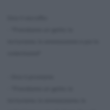
Dice il necrofilo:
- "Prendiamo un gatto, lo
torturiamo, lo ammazziamo e poi lo
violentiamo!"
- Dice il piromane:
- "Prendiamo un gatto, lo
torturiamo, lo ammazziamo, lo