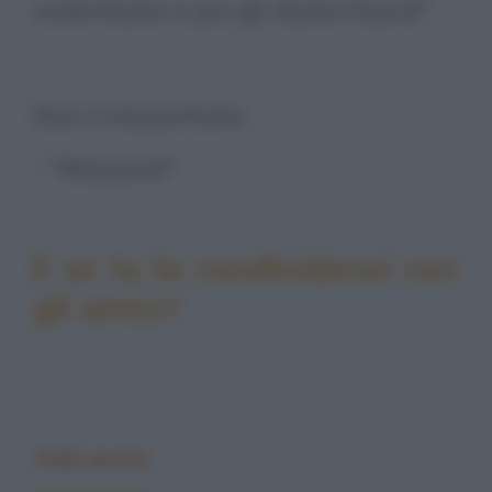
violentiamo e poi gli diamo fuoco!"
Dice il masochista:
- "Miaaooo!"
E se tu la condividessi con
gli amici?
Vedi anche