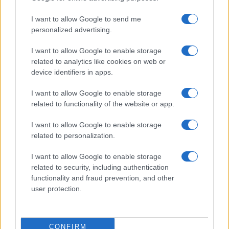
I want to allow Google to send me
personalized advertising.
I want to allow Google to enable storage
related to analytics like cookies on web or
device identifiers in apps.
I want to allow Google to enable storage
related to functionality of the website or app.
I want to allow Google to enable storage
related to personalization.
Lo scopo e il tema di questo sito sono di carattere ludico. Il sito
I want to allow Google to enable storage
non ha nessun obiettivo diffamatorio. E' tuttavia possibile che in
related to security, including authentication
alcuni casi l'ironia o il linguaggio ledano la sensibilità personale. Ci
functionality and fraud prevention, and other
scusiamo in anticipo con le persone che in tal senso si riterranno
user protection.
offese.
QBarz.it © 2005-2023 • La riproduzione dei contenuti è
CONFIRM