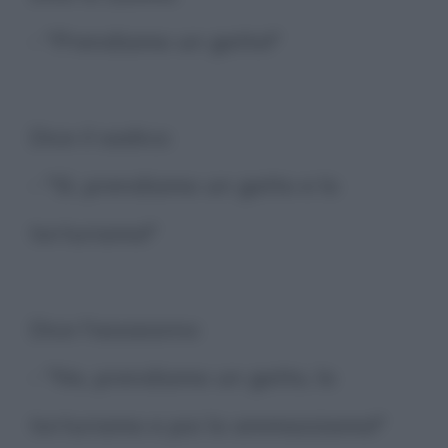
- "Prendiamo un gatto!"
Dice il sadico:
- "Sì, prendiamo un gatto e lo
torturiamo!"
Dice l'assassino:
- "No, prendiamo un gatto, lo
torturiamo e poi lo ammazziamo!"