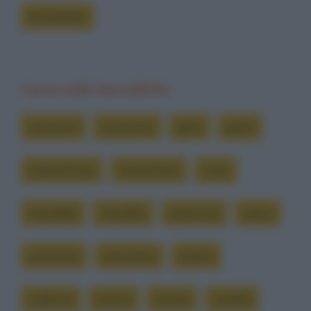
Barzellette
Cerca nelle barzellette
assassini
assassino
gatti
gatto
masochismo
masochista
miao
necrofilia
necrofilo
panchina
parco
piromane
piromania
sadico
sadismo
tortura
torture
zoofilia