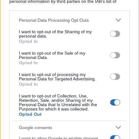
Siamo ad una grande festa nuziale nel
personal information by third parties on the IAB’s list of
downstream participants.
salone di una villa settecentesca. Dopo un
Personal Data Processing Opt Outs
This information may also be disclosed by us to third parties
raffinato...
on the IAB’s List of Downstream Participants that may further
I want to opt-out of the Sharing of my
https://www.qbarz.it/barzelletta/ragazzi-al-ballo/
disclose it to other third parties.
personal data.
Opted In
Please note that this website/app uses one or more Google
services and may gather and store information including but
I want to opt-out of the Sale of my
Personal Data.
Barzelletta
not limited to your visit or usage behaviour. You may click to
Opted In
grant or deny consent to Google and its third-party tags to
Esame di fisica
use your data for below specified purposes in below Google
I want to opt-out of processing my
consent section.
Esame di fisica all'Università. Si presenta il
Personal Data for Targeted Advertising.
Opted In
primo studente. Il professore: - "Sei in...
I want to opt-out of Collection, Use,
Retention, Sale, and/or Sharing of my
https://www.qbarz.it/barzelletta/esame-di-fisica/
Personal Data that Is Unrelated with the
Purposes for which it was collected.
Opted Out
(pagina corrente)
1
2
3
Google consents
I want to allow Google to enable storage