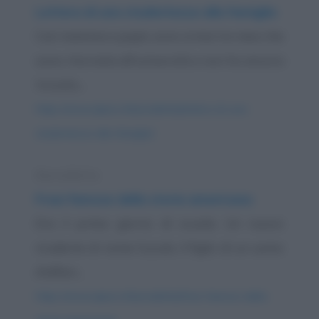
Lettera di una studentessa alla famiglia
Cari mamma e papà, sono ormai tre mesi che
sono ritornata all’università e non ho ancora
trovato...
https://www.qbarz.it/barzelletta/lettera-di-una-
studentessa-alla-famiglia/
Barzelletta
Frasi famose della storia americana
Era il primo giorno di scuola. Un nuovo
studente di nome Suzuki, il figlio di un uomo
d'affari...
https://www.qbarz.it/barzelletta/frasi-famose-della-