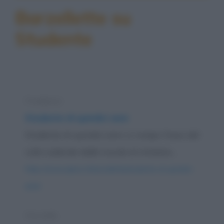
Barzellette su
Studente
Freddura
Studente di quindici anni
Studente di quindici anni si rompe l'osso del
collo cadendo dalle nuvole al richiamo...
https://www.qbarz.it/barzelletta/studente-di-quindici-
anni/
Storiella