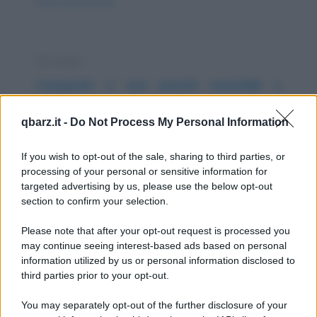
storia-americana/
Storiella
Computer è una parola maschile o
femminile?
qbarz.it -
Do Not Process My Personal Information
Un'insegnante spagnola sta spiegando alla
classe che in spagnolo, contrariamente
If you wish to opt-out of the sale, sharing to third parties, or
processing of your personal or sensitive information for
all'inglese, i...
targeted advertising by us, please use the below opt-out
section to confirm your selection.
https://www.qbarz.it/barzelletta/computer-e-una-
parola-maschile-o-femminile/
Please note that after your opt-out request is processed you
may continue seeing interest-based ads based on personal
information utilized by us or personal information disclosed to
Barzelletta
third parties prior to your opt-out.
Ragazzi al ballo
You may separately opt-out of the further disclosure of your