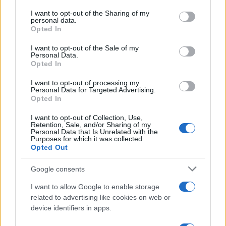
on the IAB’s List of Downstream Participants that may further
I want to opt-out of the Sharing of my
disclose it to other third parties.
personal data.
Barzelletta
Opted In
Please note that this website/app uses one or more Google
Il maggiordomo del barone
services and may gather and store information including but
I want to opt-out of the Sale of my
Personal Data.
Un nobile prega il suo maggiordomo di
not limited to your visit or usage behaviour. You may click to
Opted In
grant or deny consent to Google and its third-party tags to
ricevere le telefonate, dato che deve
use your data for below specified purposes in below Google
I want to opt-out of processing my
consent section.
assentarsi per...
Personal Data for Targeted Advertising.
Opted In
https://www.qbarz.it/barzelletta/il-maggiordomo-del-
I want to opt-out of Collection, Use,
Retention, Sale, and/or Sharing of my
barone/
Personal Data that Is Unrelated with the
Purposes for which it was collected.
Opted Out
(pagina corrente)
1
2
3
Google consents
I want to allow Google to enable storage
related to advertising like cookies on web or
device identifiers in apps.