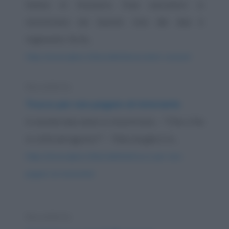
Siamo in Svizzera. Due cacciatori si
incontrano nei boschi. Uno dei due è
ingessato, ha la...
https://www.qbarz.it/barzelletta/cacciatori-svizzeri/
Barzelletta
Trucco per non pagare al ristorante
In estate due amici si incontrano. - "Che ci fai
in città ad agosto?" - "Mia moglie è in...
https://www.qbarz.it/barzelletta/trucco-per-non-
pagare-al-ristorante/
Barzelletta