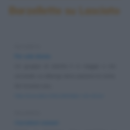
Barzellette su Lasciato
Barzelletta
Per sole donne
Un gruppo di amiche è in viaggio e sta
cercando un albergo dove passare la notte.
Ne trovano uno...
https://www.qbarz.it/barzelletta/per-sole-donne/
Barzelletta
Cacciatori svizzeri