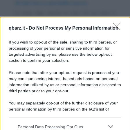
Un bel toro e una bella mucca
Ci sono due recinti in uno c'è un toro e
nell'altro una mucca. Un giorno il toro salta
qbarz.it -
Do Not Process My Personal Information
la...
https://www.qbarz.it/barzelletta/un-bel-toro-e-una-
If you wish to opt-out of the sale, sharing to third parties, or
processing of your personal or sensitive information for
bella-mucca/
targeted advertising by us, please use the below opt-out
section to confirm your selection.
Barzelletta
Please note that after your opt-out request is processed you
Il treno e il tunnel
may continue seeing interest-based ads based on personal
information utilized by us or personal information disclosed to
Su una carrozza di un treno ci sono quattro
third parties prior to your opt-out.
persone che stanno viaggiando. Sono: uno
You may separately opt-out of the further disclosure of your
svedese, un...
personal information by third parties on the IAB’s list of
downstream participants.
https://www.qbarz.it/barzelletta/il-treno-e-il-tunnel/
Personal Data Processing Opt Outs
This information may also be disclosed by us to third parties