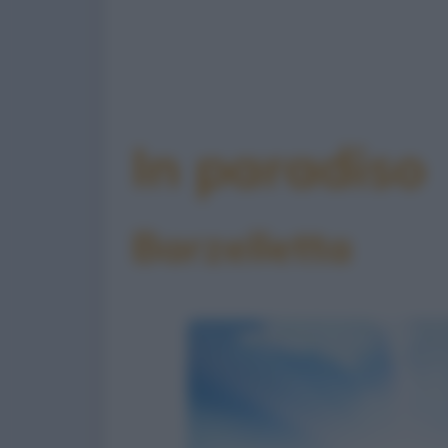
In paradiso
Barzelletta