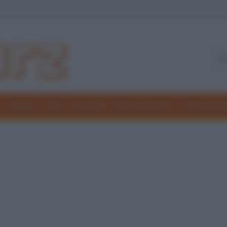
Freddure
Colmi
Indovinelli
Elenchi divertenti
Giochi di par