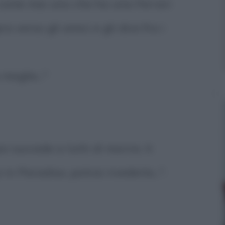
 come mai uno che ha una Ferrari
ra verso gli amici e gli dice fra i
moglie..."
i succede a tutti di morire, ti
n Paradiso, potrai rivederla...".