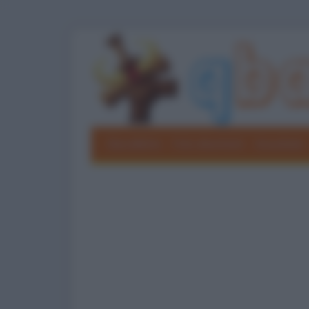
Barzellette
Foto divertenti
Grouchate