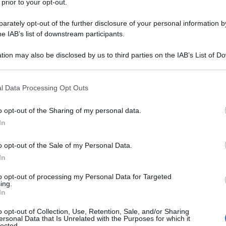
menti, le varie leggi, i decreti e
 prior to your opt-out.
rately opt-out of the further disclosure of your personal information by
he IAB’s list of downstream participants.
tion may also be disclosed by us to third parties on the IAB’s List of 
 that may further disclose it to other third parties.
 that this website/app uses one or more Google services and may gath
l Data Processing Opt Outs
including but not limited to your visit or usage behaviour. You may click 
ersamente proporzionale alle vostre
 to Google and its third-party tags to use your data for below specifi
o opt-out of the Sharing of my personal data.
ogle consent section.
 donne avete avuto più la macchina
In
o opt-out of the Sale of my Personal Data.
In
to opt-out of processing my Personal Data for Targeted
ing.
In
Fo
o opt-out of Collection, Use, Retention, Sale, and/or Sharing
ersonal Data that Is Unrelated with the Purposes for which it
rtito, ho avuto le mie storie, alcune
lected.