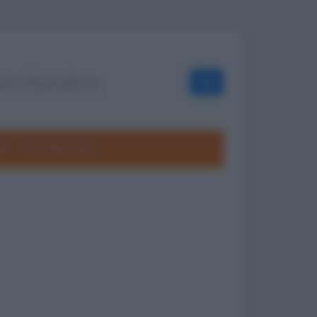
OK
ole
Frasi divertenti