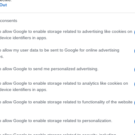
Out
le saranno state una quindicina". S.
consents
di una Punto.
o allow Google to enable storage related to advertising like cookies on
evice identifiers in apps.
o allow my user data to be sent to Google for online advertising
 e ammette che lui nella vita terrena
s.
on si ricorda neppure quante donne
to allow Google to send me personalized advertising.
gli dà una 500 nuovo modello.
o allow Google to enable storage related to analytics like cookies on
evice identifiers in apps.
o allow Google to enable storage related to functionality of the website
o e gli dice:
o allow Google to enable storage related to personalization.
a, mia moglie, e non ho mai guardato
o allow Google to enable storage related to security, including