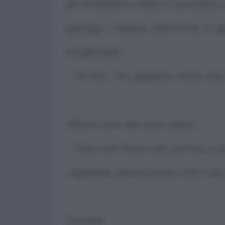
gli chiedono cosa è successo,
piange. L'amico, distrutto, si gi
singhiozzi:
- "è che... ho appena visto mia 
Allora uno dei suoi amici :
- "Dai non fare così, prima o po
capiamo, però pensa che è qui i
Davide: