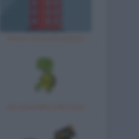
Misurare l'altezza di un palazzo
Gara di barzellette nella foresta