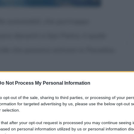
lle automobili, che purtroppo
ano davanti a San Pietro, il quale
ide che possono entrare in Paradiso.
a verso il Custode del Paradiso e gli
Do Not Process My Personal Information
to opt-out of the sale, sharing to third parties, or processing of your per
formation for targeted advertising by us, please use the below opt-out s
derio, abbiamo dedicato la nostra
 selection.
 possibile, avere una macchina anche
 that after your opt-out request is processed you may continue seeing i
ased on personal information utilized by us or personal information dis