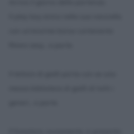
Arriva il giorno della partenza.
Il play boy entra nella sua navicella
con un'enorme borsa contenente
filmini sexy... e parte.
Il lettore di gialli porta con se una
mezza biblioteca di gialli di tutti i
generi... e parte.
Il fumatore, ovviamente, si presenta