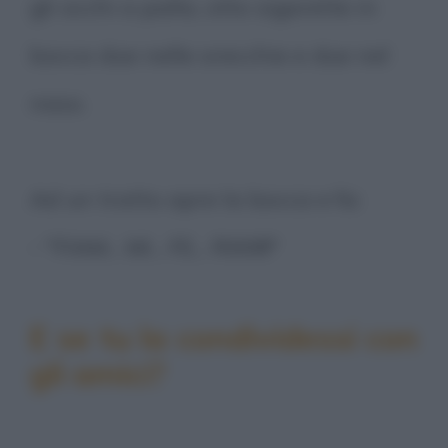
gli occhi a palla, otto sigarette in
bocca due nelle orecchie e due nel
naso.
Ad un tratto apre la bocca e fa:
- "FIAM... MI... FE... RIIIII!!!"
E se tu la condividessi con
gli amici?