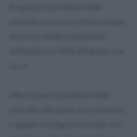
Si apre poi il portellone della
navicella su cui era il lettore di gialli,
anch'esso sembra soddisfatto
dell'esperienza fatta. Ringrazia e se
ne va.
Infine si apre il portellone della
navicella sulla quale era il fumatore
e appare una figura sconvolta, con