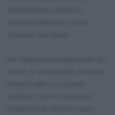
esperimento per provare la
resistenza dell'uomo in totale
solitudine nello spazio.
Per l'esperimento vengono scelti tre
uomini: un noto play boy, un famoso
lettore di gialli e un accanito
fumatore. Tutti e tre, secondo il
progetto Nasa, dovranno essere