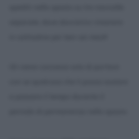
spediti nello spazio su tre navicelle
separate, dove dovranno rimanere
in solitudine per ben sei mesi!!
Gli viene concesso solo di portare
con se qualcosa che li possa aiutare
a passare il tempo durante il
periodo di permanenza nello spazio.