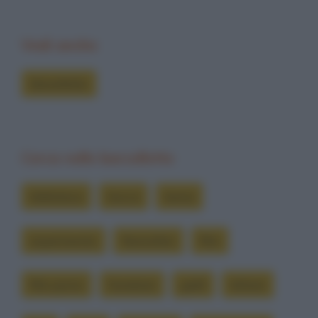
Vedi anche
Barzellette
Cerca nelle barzellette
biblioteca
bocca
borsa
esperimento
fiammiferi
film
film porno
fumatore
gialli
lettore