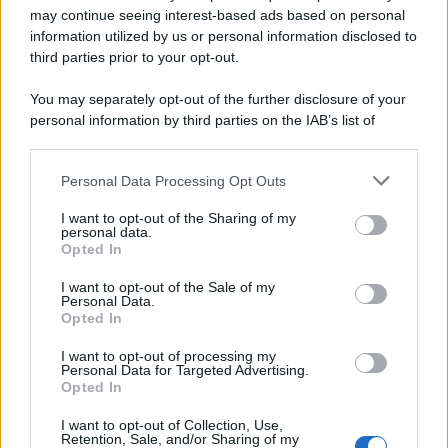
may continue seeing interest-based ads based on personal
information utilized by us or personal information disclosed to
third parties prior to your opt-out.
You may separately opt-out of the further disclosure of your
personal information by third parties on the IAB’s list of
downstream participants.
Personal Data Processing Opt Outs
This information may also be disclosed by us to third parties
on the IAB’s List of Downstream Participants that may further
I want to opt-out of the Sharing of my
disclose it to other third parties.
personal data.
Opted In
Please note that this website/app uses one or more Google
services and may gather and store information including but
I want to opt-out of the Sale of my
Personal Data.
not limited to your visit or usage behaviour. You may click to
Opted In
grant or deny consent to Google and its third-party tags to
use your data for below specified purposes in below Google
I want to opt-out of processing my
consent section.
Personal Data for Targeted Advertising.
Opted In
Ti è piaciuta?
I want to opt-out of Collection, Use,
Retention, Sale, and/or Sharing of my