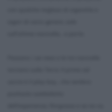
con qualche migliaio di sigarette e
sigari di vario genere, sale
sull'ultima navicella... e parte.
Passano i sei mesi e le tre navicelle
tornano sulla Terra. Il primo ad
uscire è il play boy... che sembra
piuttosto soddisfatto
dell'esperienza. Ringrazia e se ne va.