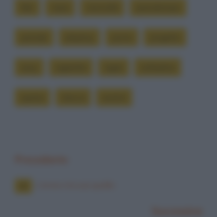
libri
nasa
navicella
passatempo
periodo
playboy
porno
progetto
sexy
sigarette
sigari
solitudine
spazio
stecca
uomini
Precedente
L'eroe e la sua spalla
Successiva